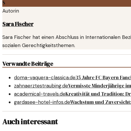
S
Autorin
Sara Fischer
Sara Fischer hat einen Abschluss in Internationalen Bez
sozialen Gerechtigkeitsthemen.
Verwandte Beiträge
35 Jahre FC Bayern Fanc
doma-vaquera-classica.de
Vermisste Minderjährige i
zahnaerztestraubing.de
Kreativität und Tradition: Dr
academical-travels.de
Wachstum und Zuversicht
gardasee-hotel-infos.de
Auch interessant