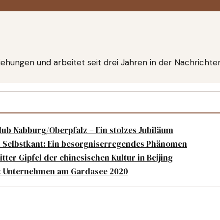
iehungen und arbeitet seit drei Jahren in der Nachrichte
lub Nabburg/Oberpfalz – Ein stolzes Jubiläum
m Selbstkant: Ein besorgniserregendes Phänomen
itter Gipfel der chinesischen Kultur in Beijing
: Unternehmen am Gardasee 2020