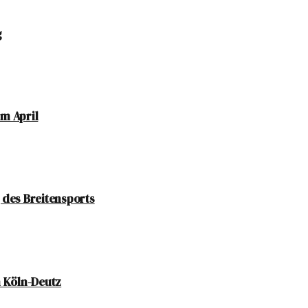
g
im April
 des Breitensports
n Köln-Deutz