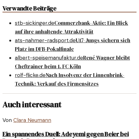
Verwandte Beiträge
Commerzbank-Aktie: Ein Blick
stb-sickinger.de
auf ihre anhaltende Attraktivität
U17-Jungs sichern sich
ats-nahmer-radsport.de
Platz im DFB-Pokalfinale
René Wagner bleibt
albert-speisemanufaktur.de
Cheftrainer beim 1. FC Köln
Nach Insolvenz der Linnenbrink-
rolf-flicke.de
Technik: Verkauf des Firmensitzes
Auch interessant
Von
Clara Neumann
Ein spannendes Duell: Adeyemi gegen Beier bei