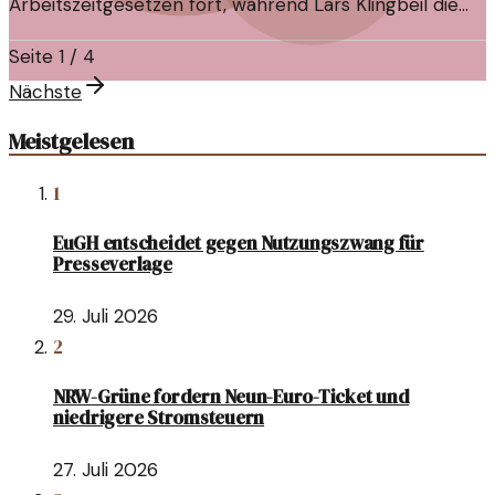
Arbeitszeitgesetzen fort, während Lars Klingbeil die
neue Regelung zur Krankschreibung verteidigt. Ein
Seite
1
/
4
Blick auf die aktuellen politischen Entwicklungen.
Nächste
Meistgelesen
1
EuGH entscheidet gegen Nutzungszwang für
Presseverlage
29. Juli 2026
2
NRW-Grüne fordern Neun-Euro-Ticket und
niedrigere Stromsteuern
27. Juli 2026