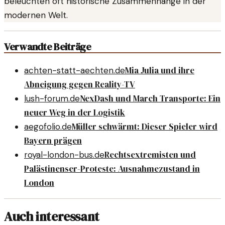
beleuchten oft historische Zusammenhänge in der
modernen Welt.
Verwandte Beiträge
Mia Julia und ihre
achten-statt-aechten.de
Abneigung gegen Reality-TV
NexDash und March Transporte: Ein
lush-forum.de
neuer Weg in der Logistik
Müller schwärmt: Dieser Spieler wird
aegofolio.de
Bayern prägen
Rechtsextremisten und
royal-london-bus.de
Palästinenser-Proteste: Ausnahmezustand in
London
Auch interessant