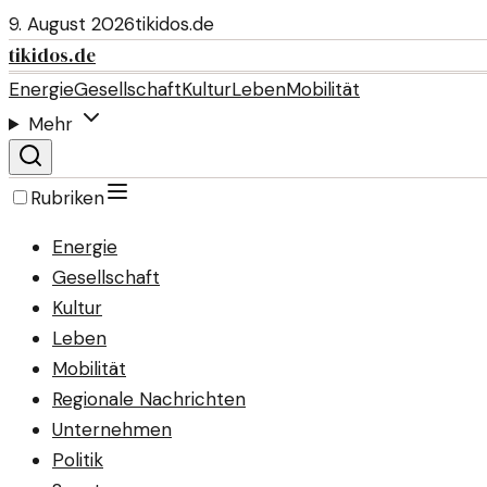
9. August 2026
tikidos.de
tikidos.de
Energie
Gesellschaft
Kultur
Leben
Mobilität
Mehr
Rubriken
Energie
Gesellschaft
Kultur
Leben
Mobilität
Regionale Nachrichten
Unternehmen
Politik