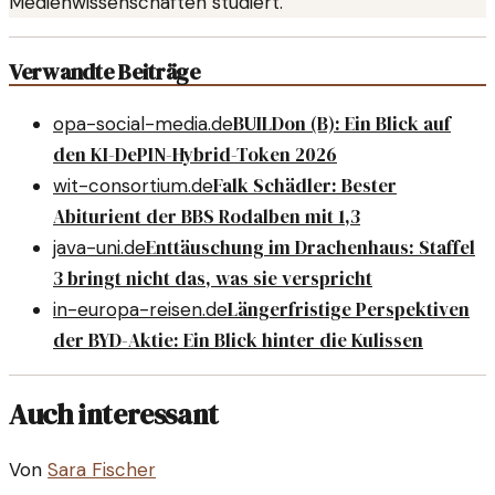
Medienwissenschaften studiert.
Verwandte Beiträge
BUILDon (B): Ein Blick auf
opa-social-media.de
den KI-DePIN-Hybrid-Token 2026
Falk Schädler: Bester
wit-consortium.de
Abiturient der BBS Rodalben mit 1,3
Enttäuschung im Drachenhaus: Staffel
java-uni.de
3 bringt nicht das, was sie verspricht
Längerfristige Perspektiven
in-europa-reisen.de
der BYD-Aktie: Ein Blick hinter die Kulissen
Auch interessant
Von
Sara Fischer