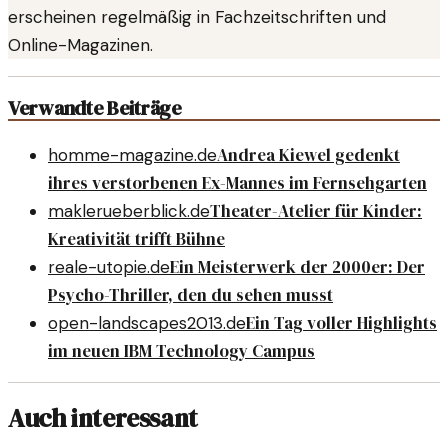
erscheinen regelmäßig in Fachzeitschriften und
Online-Magazinen.
Verwandte Beiträge
Andrea Kiewel gedenkt
homme-magazine.de
ihres verstorbenen Ex-Mannes im Fernsehgarten
Theater-Atelier für Kinder:
maklerueberblick.de
Kreativität trifft Bühne
Ein Meisterwerk der 2000er: Der
reale-utopie.de
Psycho-Thriller, den du sehen musst
Ein Tag voller Highlights
open-landscapes2013.de
im neuen IBM Technology Campus
Auch interessant