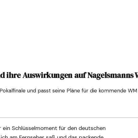
und ihre Auswirkungen auf Nagelsmanns
okalfinale und passt seine Pläne für die kommende WM an
war ein Schlüsselmoment für den deutschen
s ich am Fernseher saß und das packende