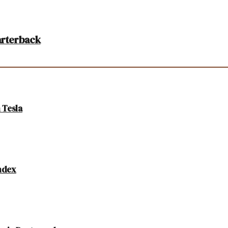
arterback
 Tesla
Index