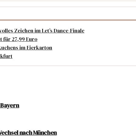
olles Zeichen im Let’s Dance-Finale
zt für 27,99 Euro
kuchens im Eierkarton
kfurt
C Bayern
 Wechsel nach München