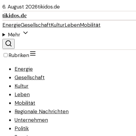
6. August 2026
tikidos.de
tikidos.de
Energie
Gesellschaft
Kultur
Leben
Mobilität
Mehr
Rubriken
Energie
Gesellschaft
Kultur
Leben
Mobilität
Regionale Nachrichten
Unternehmen
Politik