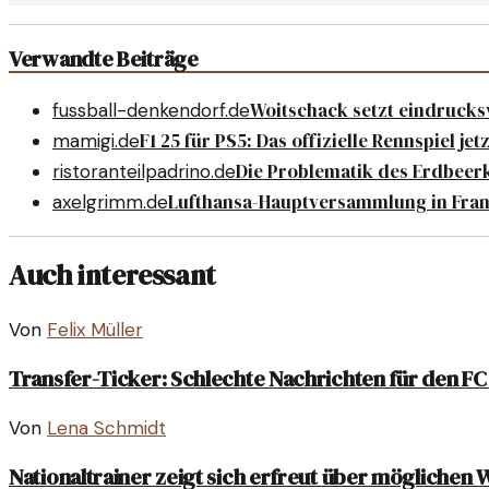
Verwandte Beiträge
Woitschack setzt eindrucksv
fussball-denkendorf.de
F1 25 für PS5: Das offizielle Rennspiel jet
mamigi.de
Die Problematik des Erdbeer
ristoranteilpadrino.de
Lufthansa-Hauptversammlung in Fran
axelgrimm.de
Auch interessant
Von
Felix Müller
Transfer-Ticker: Schlechte Nachrichten für den F
Von
Lena Schmidt
Nationaltrainer zeigt sich erfreut über möglichen