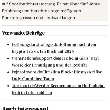
auf Sportberichterstattung. Er hat über fünf Jahre
Erfahrung und berichtet regelmäßig von
Sportereignissen und -entwicklungen.
Verwandte Beiträge
Hoffnung nach dem
hoffnungdurchpflege.de
Krypto-Crash: Ein Blick auf 2026
Merz beim Girls’ Day:
transnationalsupport.de
Worte der Ermutigung und der Realität
Christina Block: Die mysteriöse
kajosoftware.de
Lady C und ihre Taten
Werder Bremen muss in Hoffenheim
starkoart.de
früh in Unterzahl ran
Auch interessant