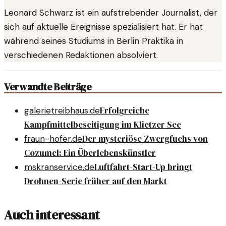
Leonard Schwarz ist ein aufstrebender Journalist, der
sich auf aktuelle Ereignisse spezialisiert hat. Er hat
während seines Studiums in Berlin Praktika in
verschiedenen Redaktionen absolviert.
Verwandte Beiträge
Erfolgreiche
galerietreibhaus.de
Kampfmittelbeseitigung im Klietzer See
Der mysteriöse Zwergfuchs von
fraun-hofer.de
Cozumel: Ein Überlebenskünstler
Luftfahrt-Start-Up bringt
mskranservice.de
Drohnen-Serie früher auf den Markt
Auch interessant