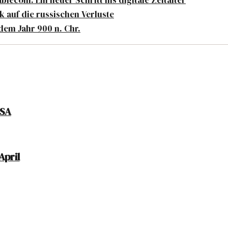
ecoin: Ein neuer Schritt ins digitale Zeitalter
k auf die russischen Verluste
dem Jahr 900 n. Chr.
USA
April