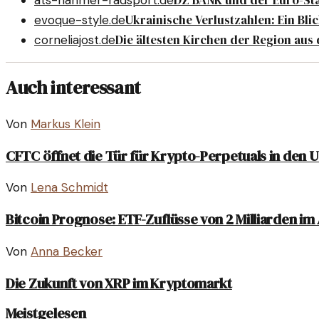
DZ BANK und der Euro-Stabl
ats-nahmer-radsport.de
Ukrainische Verlustzahlen: Ein Blic
evoque-style.de
Die ältesten Kirchen der Region aus 
corneliajost.de
Auch interessant
Von
Markus Klein
CFTC öffnet die Tür für Krypto-Perpetuals in den 
Von
Lena Schmidt
Bitcoin Prognose: ETF-Zuflüsse von 2 Milliarden im 
Von
Anna Becker
Die Zukunft von XRP im Kryptomarkt
Meistgelesen