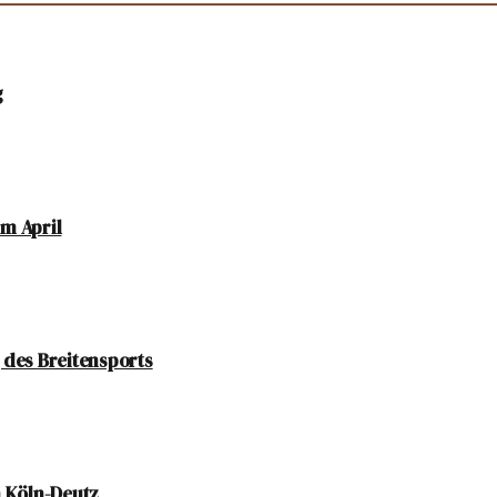
g
im April
 des Breitensports
n Köln-Deutz