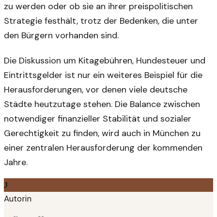
zu werden oder ob sie an ihrer preispolitischen
Strategie festhält, trotz der Bedenken, die unter
den Bürgern vorhanden sind.
Die Diskussion um Kitagebühren, Hundesteuer und
Eintrittsgelder ist nur ein weiteres Beispiel für die
Herausforderungen, vor denen viele deutsche
Städte heutzutage stehen. Die Balance zwischen
notwendiger finanzieller Stabilität und sozialer
Gerechtigkeit zu finden, wird auch in München zu
einer zentralen Herausforderung der kommenden
Jahre.
J
Autorin